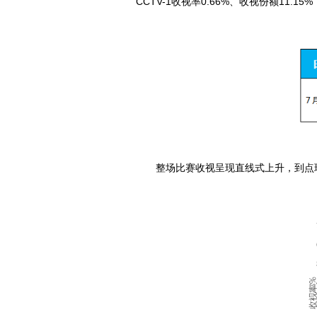
CCTV-1收视率0.66%、收视份额11.15%
整场比赛收视呈现直线式上升，到点球大