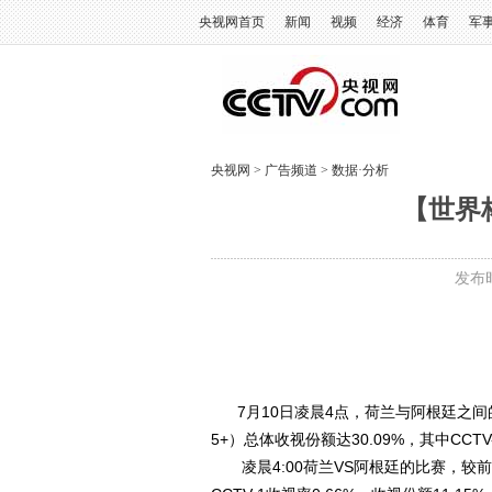
央视网首页
新闻
视频
经济
体育
军
央视网
>
广告频道
>
数据·分析
【世界
发布时
7月10日凌晨4点，荷兰与阿根廷之间的
5+）总体收视份额达30.09%，其中CCT
凌晨4:00荷兰VS阿根廷的比赛，较前一