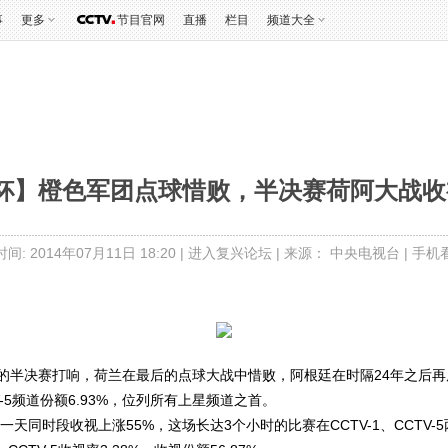
事
更多
节目官网
直播
栏目
频道大全
杯】橙色军团点球惜败，半决赛荷阿大战收
间: 2014年07月11日 18:20 |
进入复兴论坛
| 来源： 中央电视台 |
手机
半决赛打响，荷兰在最后的点球大战中惜败，阿根廷在时隔24年之后再度杀
V-5频道份额6.93%，位列所有上星频道之首。
天同时段收视上涨55%，这场长达3个小时的比赛在CCTV-1、CCTV-5