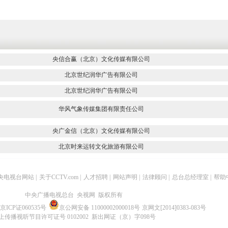
央信合赢（北京）文化传媒有限公司
北京世纪润华广告有限公司
北京世纪润华广告有限公司
华风气象传媒集团有限责任公司
央广金信（北京）文化传媒有限公司
北京时来运转文化旅游有限公司
央电视台网站
|
关于CCTV.com
|
人才招聘
|
网站声明
|
法律顾问
|
总台总经理室
|
帮助
中央广播电视总台 央视网 版权所有
京ICP证060535号
京公网安备 11000002000018号
京网文[2014]0383-083号
上传播视听节目许可证号 0102002 新出网证（京）字098号