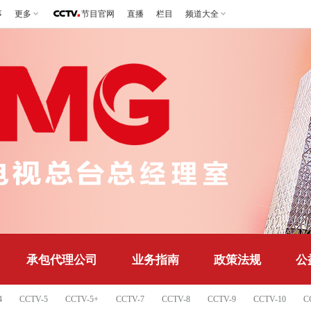
事
更多
节目官网
直播
栏目
频道大全
承包代理公司
业务指南
政策法规
公
4
CCTV-5
CCTV-5+
CCTV-7
CCTV-8
CCTV-9
CCTV-10
C