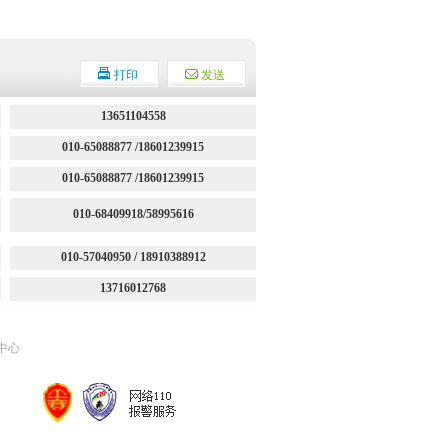
打印
发送
13651104558
010-65088877 /18601239915
010-65088877 /18601239915
010-68409918/58995616
010-57040950 / 18910388912
13716012768
中心