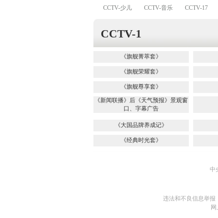
CCTV-少儿
CCTV-音乐
CCTV-17
CCTV-1
《旗舰菁萃套》
《旗舰荣耀套》
《旗舰尊享套》
《新闻联播》后《天气预报》景观窗
口、字幕广告
《大国品牌养成记》
《经典时光套》
中
违法和不良信息举报
网