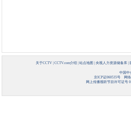
关于CCTV
|
CCTV.com介绍
|
站点地图
|
央视人力资源储备库
|
中国中
京ICP证060535号
网络文
网上传播视听节目许可证号 01