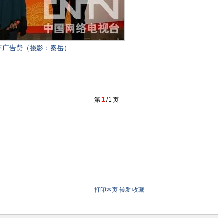
年广告费（摄影：秦岳）
1
第
/
1
页
打印本页
转发
收藏