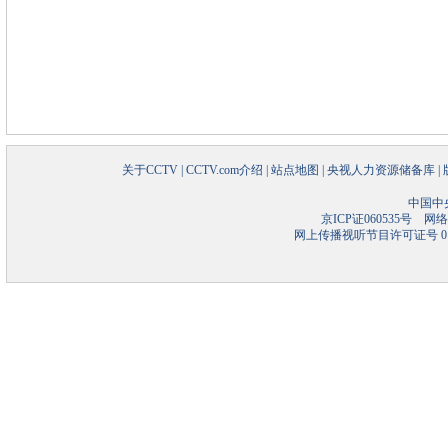
关于CCTV
|
CCTV.com介绍
|
站点地图
|
央视人力资源储备库
|
中国中
京ICP证060535号
网络文
网上传播视听节目许可证号 01