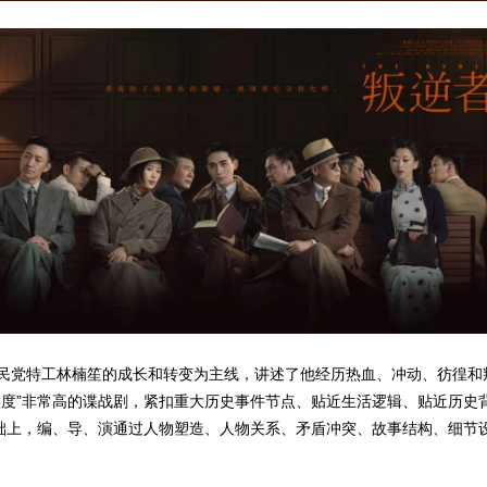
民党特工林楠笙的成长和转变为主线，讲述了他经历热血、冲动、彷徨和
实度”非常高的谍战剧，紧扣重大历史事件节点、贴近生活逻辑、贴近历史
基础上，编、导、演通过人物塑造、人物关系、矛盾冲突、故事结构、细节