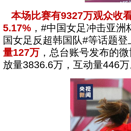
本场比赛有9327万观众收看
5.17%
，#中国女足冲击亚洲
国女足反超韩国队#等话题登
量127万
，总台账号发布的微
放量3836.6万，互动量446