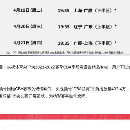
，央视体育APP为2021-2022赛季CBA季后赛设置精品专栏，用户
顾CBA赛事的燃情瞬间。央视频号“CBA联赛”目前播放量432.4万，“5
体育俱乐部”等央友圈开展互动，为精彩赛事鼓掌欢呼。