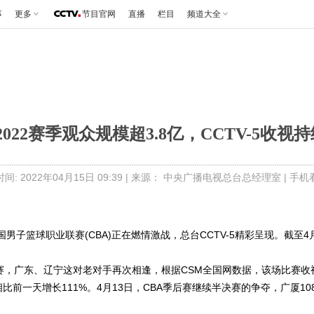
事
更多
节目官网
直播
栏目
频道大全
1-2022赛季观众规模超3.8亿，CCTV-5收
间: 2022年04月15日 09:39 | 来源： 中央广播电视总台总经理室 |
手机
中国男子篮球职业联赛(CBA)正在燃情激战，总台CCTV-5精彩呈现。截至
赛，广东、辽宁这对老对手再次相逢，根据CSM全国网数据，该场比赛收视份
比前一天增长111%。4月13日，CBA季后赛继续半决赛的争夺，广厦108