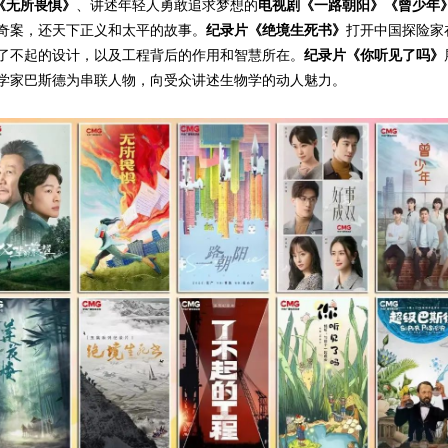
《无所畏惧》
、讲述年轻人勇敢追求梦想的
电视剧《一路朝阳》《曾少年
奇案，还天下正义和太平的故事。
纪录片《绝境生死书》
打开中国探险家
了不起的设计，以及工程背后的作用和智慧所在。
纪录片《你听见了吗》
学家巴斯德为串联人物，向受众讲述生物学的动人魅力。