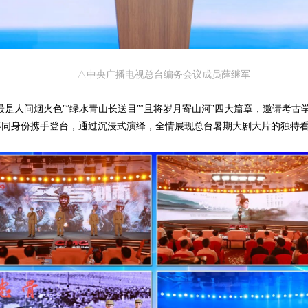
△中央广播电视总台编务会议成员薛继军
”“最是人间烟火色”“绿水青山长送目”“且将岁月寄山河”四大篇章，邀请考
等不同身份携手登台，通过沉浸式演绎，全情展现总台暑期大剧大片的独特