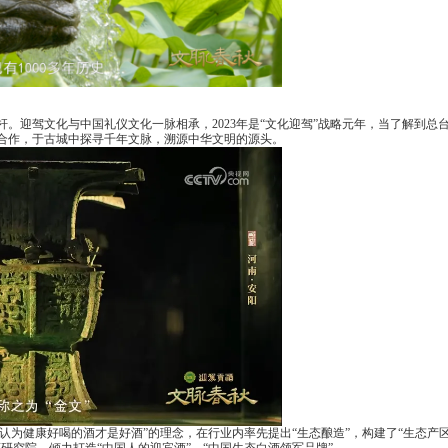
。迎驾文化与中国礼仪文化一脉相承，2023年是“文化迎驾”战略元年，当了解到总
合作，于古城中探寻千年文脉，溯源中华文明的源头。
认为健康好喝的酒才是好酒”的理念，在行业内率先提出“生态酿造”，构建了“生态产
研究院，倾力打造“中国人的迎宾酒”、“中国生态白酒领军品牌”。