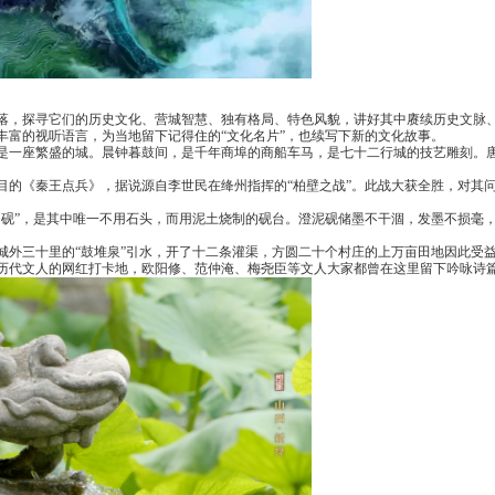
落，探寻它们的历史文化、营城智慧、独有格局、特色风貌，讲好其中赓续历史文脉
丰富的视听语言，为当地留下记得住的“文化名片”，也续写下新的文化故事。
是一座繁盛的城。晨钟暮鼓间，是千年商埠的商船车马，是七十二行城的技艺雕刻。
目的《秦王点兵》，据说源自李世民在绛州指挥的“柏壁之战”。此战大获全胜，对其
名砚”，是其中唯一不用石头，而用泥土烧制的砚台。澄泥砚储墨不干涸，发墨不损毫
城外三十里的“鼓堆泉”引水，开了十二条灌渠，方圆二十个村庄的上万亩田地因此受
历代文人的网红打卡地，欧阳修、范仲淹、梅尧臣等文人大家都曾在这里留下吟咏诗