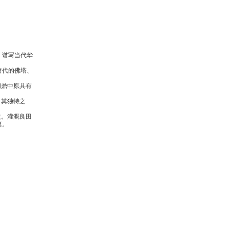
、谱写当代华
唐代的佛塔、
问鼎中原具有
，其独特之
益。灌溉良田
篇。