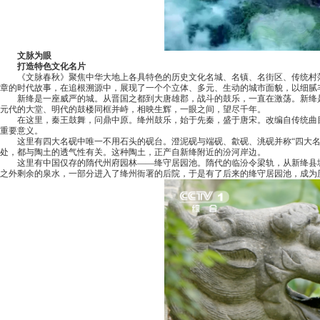
文脉为眼
打造特色文化名片
《文脉春秋》聚焦中华大地上各具特色的历史文化名城、名镇、名街区、传统村
章的时代故事，在追根溯源中，展现了一个个立体、多元、生动的城市面貌，以细腻
新绛是一座威严的城。从晋国之都到大唐雄郡，战斗的鼓乐，一直在激荡。新绛
元代的大堂、明代的鼓楼同框并峙，相映生辉，一眼之间，望尽千年。
在这里，秦王鼓舞，问鼎中原。绛州鼓乐，始于先秦，盛于唐宋。改编自传统曲
重要意义。
这里有四大名砚中唯一不用石头的砚台。澄泥砚与端砚、歙砚、洮砚并称“四大
处，都与陶土的透气性有关。这种陶土，正产自新绛附近的汾河岸边。
这里有中国仅存的隋代州府园林——绛守居园池。隋代的临汾令梁轨，从新绛县
之外剩余的泉水，一部分进入了绛州衙署的后院，于是有了后来的绛守居园池，成为