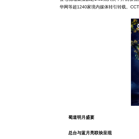
华网等超1240家境内媒体转引转载。CCT
蜀道明月盛宴
总台与蓝月亮联袂呈现