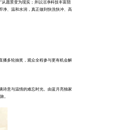
”从愿景变为现实；并以洁净科技丰富陪
即净、温和水润，真正做到快洗快冲、高
场直播多轮抽奖，观众全程参与更有机会解
满诗意与温情的难忘时光。由蓝月亮独家
之旅。