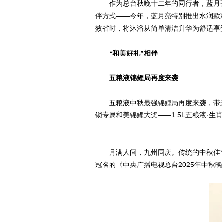
作为总台秋晚十二年的同行者，蓝月
伴方式——今年，蓝月亮特别推出水润款
效省时，将沐浴从简单清洁升华为舒适享
“和美好礼”相伴
五粮液锦鲤局再度来袭
五粮液中秋最强锦鲤局再度来袭，带来
锁专属和美锦鲤大奖——1.5L五粮液·生
月满人间，九州同庆。传统的中秋佳
冠名的《中央广播电视总台2025年中