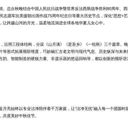
情。总台秋晚结合中国人民抗日战争暨世界反法西斯战争胜利80周年、西
民志愿军抗美援朝出国作战75周年纪念日等重大历史节点，深化“思想+艺
，让跨越山河的月光，温柔地流淌进全球各地华夏儿女心中。
办，沿用三段体结构，分设《山月满》《是吾乡》《一轮秋》三个篇章。晚
片等形式拓展视听维度，巧妙融汇古老文明与现代气息、历史纵深与未来
古韵、智能制造的硬核力量、非遗乐器的悠远回响等，都以创新的视听语
蓝月亮始终以专业洁净陪伴着千万家庭，让“洁净无忧”融入每一个团圆时
，共度美好中秋佳节。