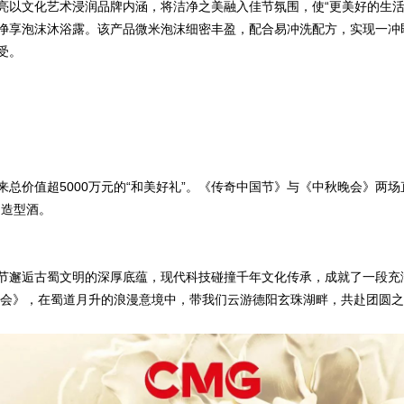
亮以文化艺术浸润品牌内涵，将洁净之美融入佳节氛围，使“更美好的生活
净享泡沫沐浴露。该产品微米泡沫细密丰盈，配合易冲洗配方，实现一冲
受。
总价值超5000万元的“和美好礼”。《传奇中国节》与《中秋晚会》两
肖造型酒。
节邂逅古蜀文明的深厚底蕴，现代科技碰撞千年文化传承，成就了一段充
秋晚会》，在蜀道月升的浪漫意境中，带我们云游德阳玄珠湖畔，共赴团圆