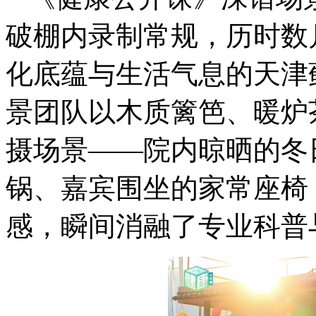
破棚内录制常规，历时数
化底蕴与生活气息的天津
景团队以木质篱笆、暖炉
摄场景——院内晾晒的冬
锅、嘉宾围坐的家常座椅
感，瞬间消融了专业科普