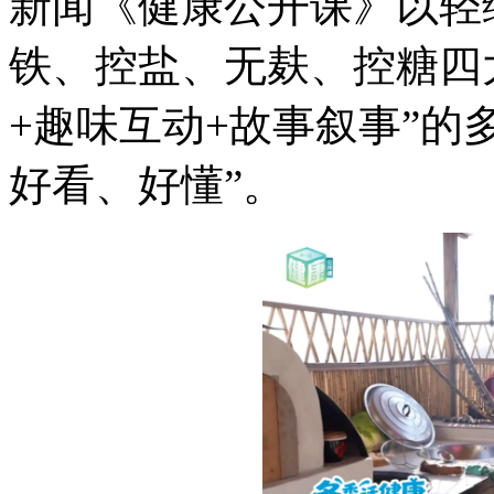
新闻《健康公开课》以轻
铁、控盐、无麸、控糖四
+趣味互动+故事叙事”的
好看、好懂”。