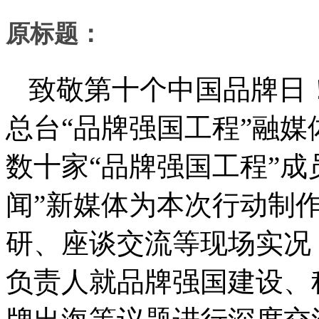
原标题：
致敬第十个中国品牌日！
总台“品牌强国工程”融
数十家“品牌强国工程”成
闻”新媒体为本次行动制
研、座谈交流等现场实况，
负责人就品牌强国建设、