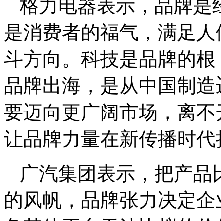
格力电器表示，品牌是
是消费者的福气，满足人
斗方向。科技是品牌的根
品牌出海，是从中国制造
要迈向更广阔市场，离不
让品牌力量在新传播时代
广汽集团表示，把产品
的风帆，品牌张力决定企