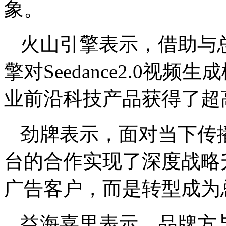
象。
火山引擎表示，借助与
擎对Seedance2.0视
业前沿科技产品获得了超
劲牌表示，面对当下传
台的合作实现了深度战略
广告客户，而是转型成为
益海嘉里表示，品牌方