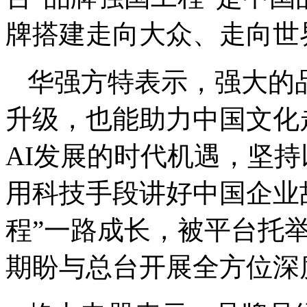
牌搭建走向大众、走向世
华强方特表示，强大的
升级，也能助力中国文化
AI发展的时代机遇，坚
用科技手段讲好中国企业
程”一路成长，被平台托
期盼与总台开展全方位深