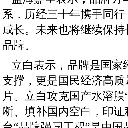
系，历经三十年携手同行
成长。未来也将继续保持
品牌。
立白表示，品牌是国家
支撑，更是国民经济高质
片。立白攻克国产水溶膜
断、填补国内空白，印证
台“品牌强国工程”是中