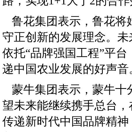
路，实现1+1大于2的合
鲁花集团表示，鲁花将
守正创新的发展理念。未
依托“品牌强国工程”平
递中国农业发展的好声音
蒙牛集团表示，蒙牛十
望未来能继续携手总台，
传递新时代中国品牌精神