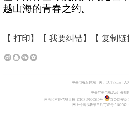
越山海的青春之约。
【
打印
】【
我要纠错
】【
复制链
中央电视台网站
|
关于CCTV.com
|
人
中央广播电视总台 央视
违法和不良信息举报
京ICP证060535号
京公网安备 11
网上传播视听节目许可证号 0102002