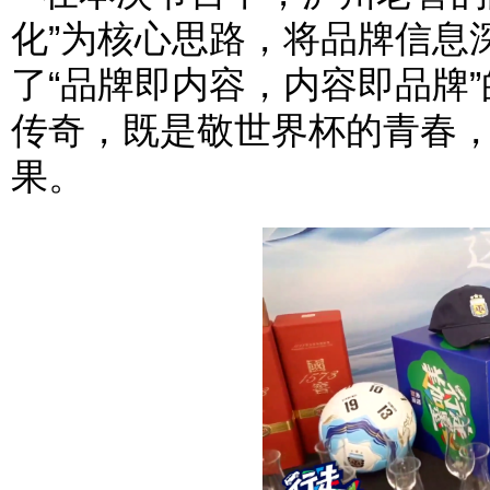
化”为核心思路，将品牌信息
了“品牌即内容，内容即品牌
传奇，既是敬世界杯的青春，
果。