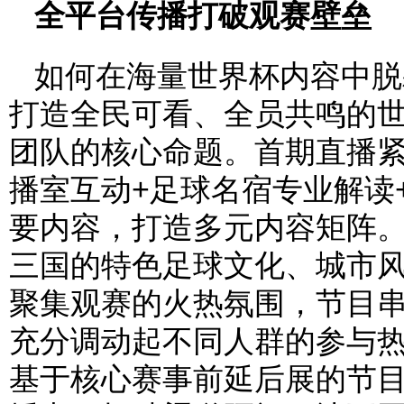
全平台传播打破观赛壁垒
如何在海量世界杯内容中脱
打造全民可看、全员共鸣的
团队的核心命题。首期直播紧
播室互动+足球名宿专业解读
要内容，打造多元内容矩阵
三国的特色足球文化、城市
聚集观赛的火热氛围，节目
充分调动起不同人群的参与
基于核心赛事前延后展的节