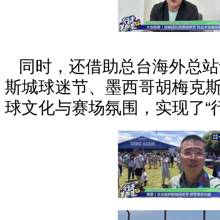
同时，还借助总台海外总站
斯城球迷节、墨西哥胡梅克
球文化与赛场氛围，实现了“