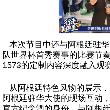
本次节目中还与阿根廷驻华
队世界杯首秀赛事的比赛节
1573的定制内容深度融入观
从阿根廷特色风物的展示，
阿根廷驻华大使的现场互动，
官方纪念酒的身份，与阿根