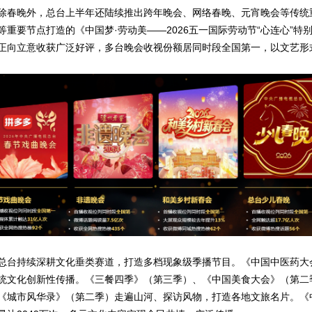
除春晚外，总台上半年还陆续推出跨年晚会、网络春晚、元宵晚会等传统
重要节点打造的《中国梦·劳动美——2026五一国际劳动节“心连心”特别
正向立意收获广泛好评，多台晚会收视份额居同时段全国第一，以文艺形
总台持续深耕文化垂类赛道，打造多档现象级季播节目。《中国中医药大会
现传统文化创新性传播。《三餐四季》（第三季）、《中国美食大会》（第
《城市风华录》（第二季）走遍山河、探访风物，打造各地文旅名片。《