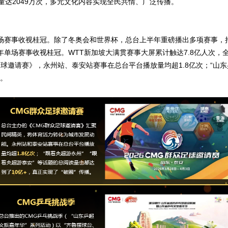
达2049万次，多元文化内容实现全民共情、广泛传播。
单场赛事收视桂冠。除了冬奥会和世界杯，总台上半年重磅播出多项赛事，持
半年单场赛事收视桂冠。WTT新加坡大满贯赛事大屏累计触达7.8亿人次
球邀请赛》，永州站、泰安站赛事在总台平台播放量均超1.8亿次；“山
播。