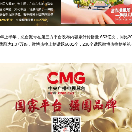
年上半年，总台账号在第三方平台发布内容累计传播量 653亿次，同比20
题达1.07万条，微博热搜上榜话题5081个，238个话题微博热搜榜单