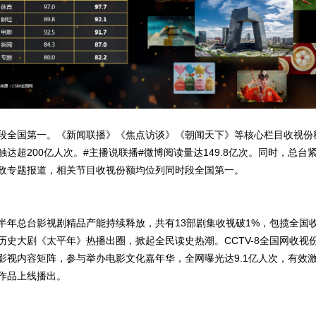
段全国第一。《新闻联播》《焦点访谈》《朝闻天下》等核心栏目收视份
达超200亿人次。#主播说联播#微博阅读量达149.8亿次。同时，总
政专题报道，相关节目收视份额均位列同时段全国第一。
半年总台影视剧精品产能持续释放，共有13部剧集收视破1%，包揽全国
史大剧《太平年》热播出圈，掀起全民读史热潮。CCTV-8全国网收视份额
视内容矩阵，参与举办电影文化嘉年华，全网曝光达9.1亿人次，有效激
作品上线播出。