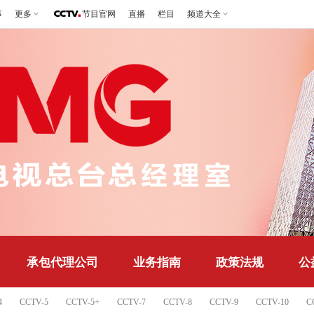
事
更多
节目官网
直播
栏目
频道大全
承包代理公司
业务指南
政策法规
公
4
CCTV-5
CCTV-5+
CCTV-7
CCTV-8
CCTV-9
CCTV-10
C