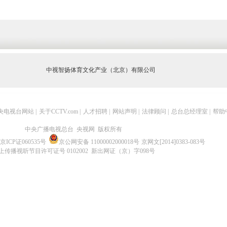
中视智扬体育文化产业（北京）有限公司
央电视台网站
|
关于CCTV.com
|
人才招聘
|
网站声明
|
法律顾问
|
总台总经理室
|
帮助
中央广播电视总台 央视网 版权所有
京ICP证060535号
京公网安备 11000002000018号
京网文[2014]0383-083号
上传播视听节目许可证号 0102002 新出网证（京）字098号