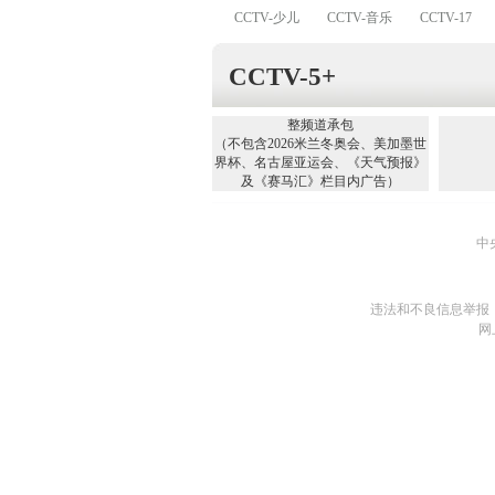
CCTV-少儿
CCTV-音乐
CCTV-17
CCTV-5+
整频道承包
（不包含2026米兰冬奥会、美加墨世
界杯、名古屋亚运会、《天气预报》
及《赛马汇》栏目内广告）
中
违法和不良信息举报
网