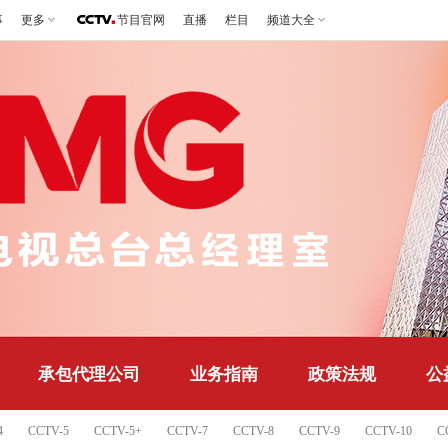
事
更多
节目官网
直播
栏目
频道大全
承包代理公司
业务指南
政策法规
公
4
CCTV-5
CCTV-5+
CCTV-7
CCTV-8
CCTV-9
CCTV-10
C