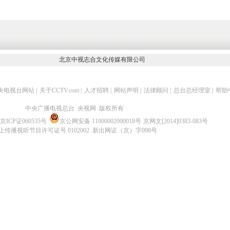
北京中视志合文化传媒有限公司
央电视台网站
|
关于CCTV.com
|
人才招聘
|
网站声明
|
法律顾问
|
总台总经理室
|
帮助
中央广播电视总台 央视网 版权所有
京ICP证060535号
京公网安备 11000002000018号
京网文[2014]0383-083号
上传播视听节目许可证号 0102002 新出网证（京）字098号