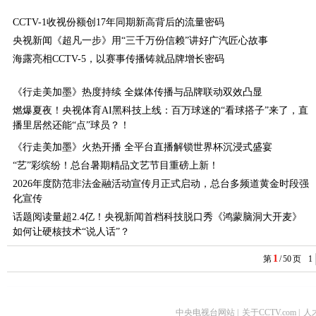
CCTV-1收视份额创17年同期新高背后的流量密码
央视新闻《超凡一步》用“三千万份信赖”讲好广汽匠心故事
海露亮相CCTV-5，以赛事传播铸就品牌增长密码
《行走美加墨》热度持续 全媒体传播与品牌联动双效凸显
燃爆夏夜！央视体育AI黑科技上线：百万球迷的“看球搭子”来了，直
播里居然还能“点”球员？！
《行走美加墨》火热开播 全平台直播解锁世界杯沉浸式盛宴
“艺”彩缤纷！总台暑期精品文艺节目重磅上新！
2026年度防范非法金融活动宣传月正式启动，总台多频道黄金时段强
化宣传
话题阅读量超2.4亿！央视新闻首档科技脱口秀《鸿蒙脑洞大开麦》
如何让硬核技术“说人话”？
1
第
/
50
页
1
中央电视台网站
|
关于CCTV.com
|
人