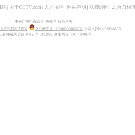
网站
|
关于CCTV.com
|
人才招聘
|
网站声明
|
法律顾问
|
总台总经
中央广播电视总台 央视网 版权所有
京ICP证060535号
京公网安备 11000002000018号
京网文[2014]0383-083号
上传播视听节目许可证号 0102002 新出网证（京）字098号