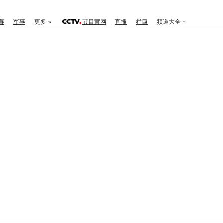
育
军事
更多
节目官网
直播
栏目
频道大全